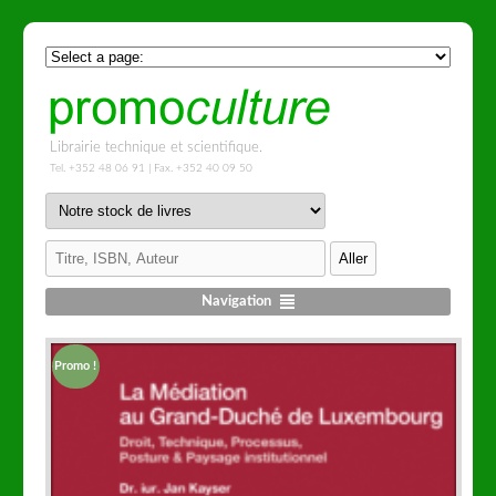
Librairie technique et scientifique.
Tel. +352 48 06 91 | Fax. +352 40 09 50
Navigation
Promo !