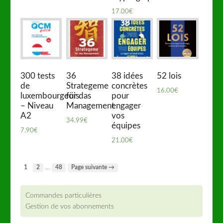
17.00
€
300 tests
36
38 idées
52 lois
de
Strategeme
concrètes
16.00
€
luxembourgeois
für das
pour
– Niveau
Management
engager
A2
vos
34.99
€
équipes
7.90
€
21.00
€
…
1
2
48
Page suivante →
Commandes particulières
Gestion de vos abonnements