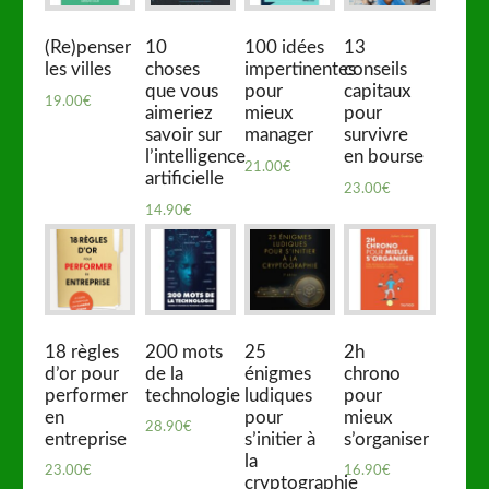
(Re)penser
10
100 idées
13
les villes
choses
impertinentes
conseils
que vous
pour
capitaux
19.00
€
aimeriez
mieux
pour
savoir sur
manager
survivre
l’intelligence
en bourse
21.00
€
artificielle
23.00
€
14.90
€
18 règles
200 mots
25
2h
d’or pour
de la
énigmes
chrono
performer
technologie
ludiques
pour
en
pour
mieux
28.90
€
entreprise
s’initier à
s’organiser
la
23.00
€
16.90
€
cryptographie