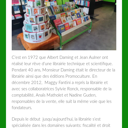
C’est en 1972 que Albert Daming et Jean Aulner ont
réalisé leur rêve d’une librairie technique et scientifique.
Pendant 40 ans, Monsieur Daming était le directeur de la
librairie ainsi que des éditions Promoculture. En
décembre 2012, Maggy Fantini a repris la librairie et
avec ses collaboratrices Sylvie Ronck, responsable de la
comptabilité, Anaïs Matholet et Nadine Guden,
responsables de la vente, elle suit la même voie que les
fondateurs.
Depuis le début jusqu’aujourd’hui, la librairie s’est
spécialisée dans les domaines suivants: fiscalité et droit