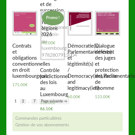
et de
succession
dans les
Promo !
trois
Régions
2026
340.00
€
Contrats
Démocratie(s),
Dialogue
et
Parlementarismes(s)
déférent
obligations
et
des juges
conventionnelles
légitimité(s)
et
en droit
/
protection
Contrôle
luxembourgeois
Democracy(ies),Parliamentaris
des droits
juridictionnel
and
de
des lois
175.00
€
legitimacy(ies)
l’homme
au
Luxembourg
60.00
€
133.00
€
…
1
2
7
Page suivante →
123.00
€
86.10
€
Commandes particulières
Gestion de vos abonnements