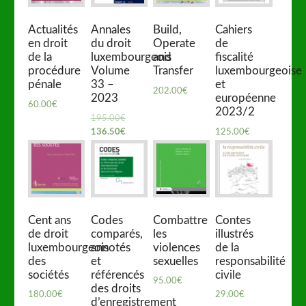
Actualités
Annales
Build,
Cahiers
en droit
du droit
Operate
de
de la
luxembourgeois
and
fiscalité
procédure
Volume
Transfer
luxembourgeoise
pénale
33 –
et
202.00
€
2023
européenne
60.00
€
2023/2
195.00
€
136.50
€
125.00
€
Cent ans
Codes
Combattre
Contes
de droit
comparés,
les
illustrés
luxembourgeois
annotés
violences
de la
des
et
sexuelles
responsabilité
sociétés
référencés
civile
95.00
€
des droits
180.00
€
29.00
€
d’enregistrement