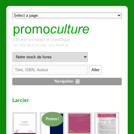
Librairie technique et scientifique.
Tel. +352 48 06 91 | Fax. +352 40 09 50
Navigation
Larcier
Promo !