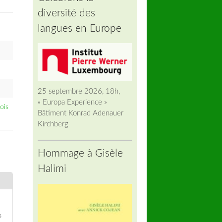
diversité des
langues en Europe
25 septembre 2026, 18h,
« Europa Experience »
ois
Bâtiment Konrad Adenauer
Kirchberg
Hommage à Gisèle
Halimi
s