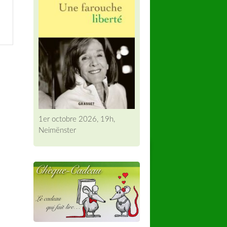
1er octobre 2026, 19h,
Neimënster