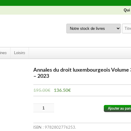
Qui
ines
Loisirs
Annales du droit luxembourgeois Volume 
– 2023
195.00
€
136.50
€
Ajouter au pan
ISBN :
9782802776253
.