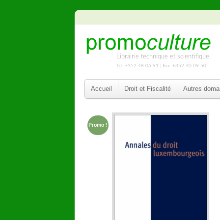
Librairie technique et scientifique.
Tel. +352 48 06 91 | Fax. +352 40 09 50
Accueil
Droit et Fiscalité
Autres doma
Promo !