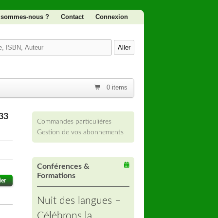
 sommes-nous ?
Contact
Connexion
0 items
33
Commandes particulières
Gestion de vos abonnements
Conférences &
Formations
ier
Nuit des langues –
Célébrons la