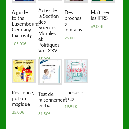
Actes de
A guide
Des
Maîtriser
la Section
to the
proches
les IFRS
des
Luxembourg-
si
69.00
€
Sciences
Germany
lointains
Morales
tax treaty
25.00
€
et
105.00
€
Politiques
Vol. XXV
15.00
€
Résilience,
Therapie
Test de
potion
to go
raisonnement
magique
verbal
19.99
€
25.00
€
31.50
€