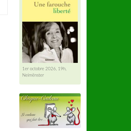
1er octobre 2026, 19h,
Neimënster