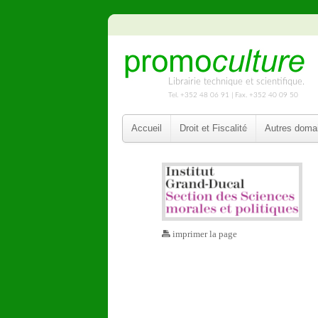
Librairie technique et scientifique.
Tel. +352 48 06 91 | Fax. +352 40 09 50
Accueil
Droit et Fiscalité
Autres doma
imprimer la page