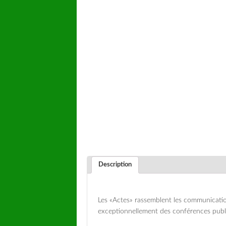
Description
Les «Actes» rassemblent les communication
exceptionnellement des conférences publ