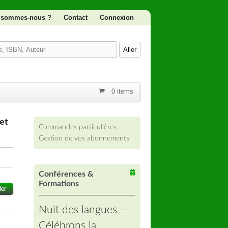
 sommes-nous ?
Contact
Connexion
0 items
et
Commandes particulières
Gestion de vos abonnements
Conférences &
Formations
ier
Nuit des langues –
Célébrons la