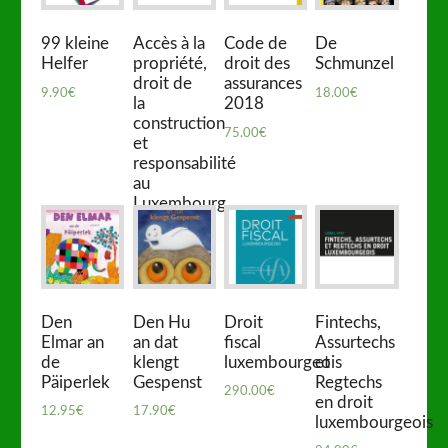
99 kleine
Accès à la
Code de
De
Helfer
propriété,
droit des
Schmunzel
droit de
assurances
9.90
€
18.00
€
la
2018
construction
75.00
€
et
responsabilité
au
Luxembourg
93.00
€
Den
Den Hu
Droit
Fintechs,
Elmar an
an dat
fiscal
Assurtechs
de
klengt
luxembourgeois
et
Päiperlek
Gespenst
Regtechs
290.00
€
en droit
12.95
€
17.90
€
luxembourgeois