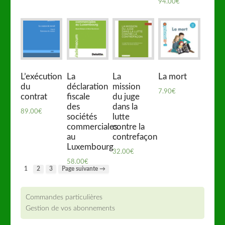
94.00
€
L’exécution
La
La
La mort
du
déclaration
mission
7.90
€
contrat
fiscale
du juge
des
dans la
89.00
€
sociétés
lutte
commerciales
contre la
au
contrefaçon
Luxembourg
32.00
€
58.00
€
1
2
3
Page suivante →
Commandes particulières
Gestion de vos abonnements