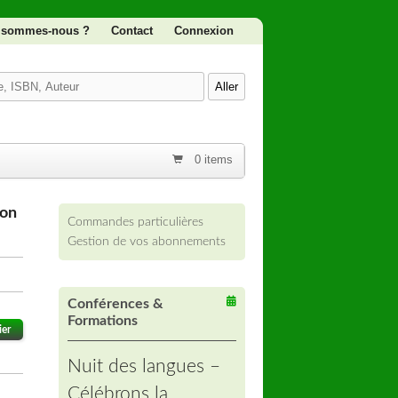
 sommes-nous ?
Contact
Connexion
0 items
ion
Commandes particulières
Gestion de vos abonnements
Conférences &
Formations
ier
Nuit des langues –
Célébrons la