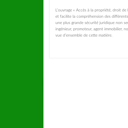
L’ouvrage « Accès à la propriété, droit d
et facilite la compréhension des différent
une plus grande sécurité juridique non se
ingénieur, promoteur, agent immobilier, no
vue d’ensemble de cette matière.