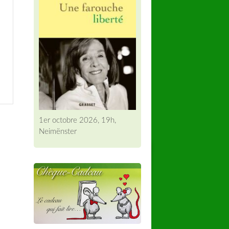
1er octobre 2026, 19h,
Neimënster