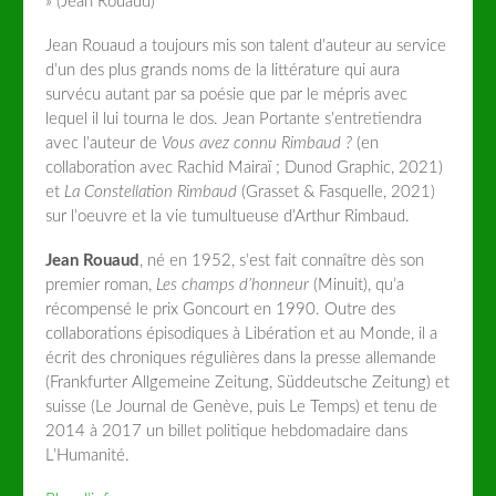
» (Jean Rouaud)
Jean Rouaud a toujours mis son talent d’auteur au service
d’un des plus grands noms de la littérature qui aura
survécu autant par sa poésie que par le mépris avec
lequel il lui tourna le dos. Jean Portante s’entretiendra
avec l’auteur de
Vous avez connu Rimbaud ?
(en
collaboration avec Rachid Mairaï ; Dunod Graphic, 2021)
et
La
Constellation Rimbaud
(Grasset & Fasquelle, 2021)
sur l’oeuvre et la vie tumultueuse d’Arthur Rimbaud.
Jean Rouaud
, né en 1952, s’est fait connaître dès son
premier roman,
Les champs d’honneur
(Minuit), qu’a
récompensé le prix Goncourt en 1990. Outre des
collaborations épisodiques à Libération et au Monde, il a
écrit des chroniques régulières dans la presse allemande
(Frankfurter Allgemeine Zeitung, Süddeutsche Zeitung) et
suisse (Le Journal de Genève, puis Le Temps) et tenu de
2014 à 2017 un billet politique hebdomadaire dans
L’Humanité.