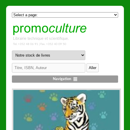
Librairie technique et scientifique.
Tel. +352 48 06 91 | Fax. +352 40 09 50
Navigation