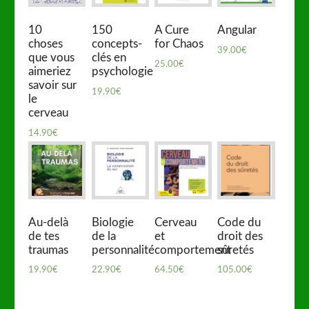
10
150
A Cure
Angular
choses
concepts-
for Chaos
39.00
€
que vous
clés en
25.00
€
aimeriez
psychologie
savoir sur
19.90
€
le
cerveau
14.90
€
Au-delà
Biologie
Cerveau
Code du
de tes
de la
et
droit des
traumas
personnalité
comportement
sûretés
19.90
€
22.90
€
64.50
€
105.00
€