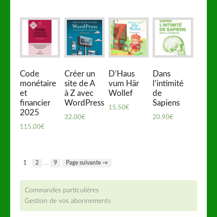
Code
Créer un
D’Haus
Dans
monétaire
site de A
vum Här
l’intimité
et
à Z avec
Wollef
de
financier
WordPress
Sapiens
15.50
€
2025
32.00
€
20.90
€
115.00
€
…
1
2
9
Page suivante →
Commandes particulières
Gestion de vos abonnements