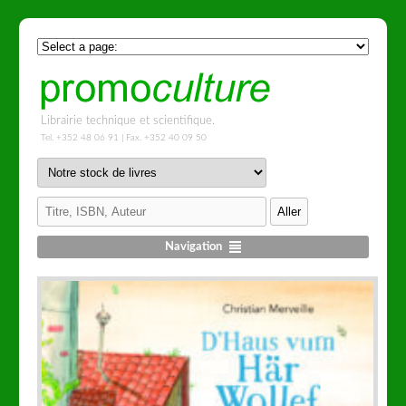
Librairie technique et scientifique.
Tel. +352 48 06 91 | Fax. +352 40 09 50
Navigation