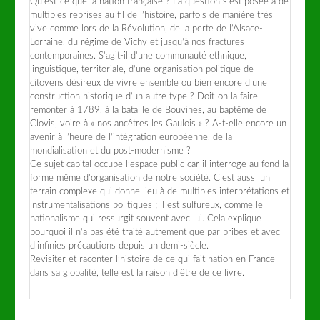
Qu’est-ce que la nation française ? La question s’est posée à de
multiples reprises au fil de l’histoire, parfois de manière très
vive comme lors de la Révolution, de la perte de l’Alsace-
Lorraine, du régime de Vichy et jusqu’à nos fractures
contemporaines. S’agit-il d’une communauté ethnique,
linguistique, territoriale, d’une organisation politique de
citoyens désireux de vivre ensemble ou bien encore d’une
construction historique d’un autre type ? Doit-on la faire
remonter à 1789, à la bataille de Bouvines, au baptême de
Clovis, voire à « nos ancêtres les Gaulois » ? A-t-elle encore un
avenir à l’heure de l’intégration européenne, de la
mondialisation et du post-modernisme ?
Ce sujet capital occupe l’espace public car il interroge au fond la
forme même d’organisation de notre société. C’est aussi un
terrain complexe qui donne lieu à de multiples interprétations et
instrumentalisations politiques ; il est sulfureux, comme le
nationalisme qui ressurgit souvent avec lui. Cela explique
pourquoi il n’a pas été traité autrement que par bribes et avec
d’infinies précautions depuis un demi-siècle.
Revisiter et raconter l’histoire de ce qui fait nation en France
dans sa globalité, telle est la raison d’être de ce livre.