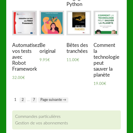
Python
32.00
€
Automatisez
Be
Bêtes des
Comment
vos tests
original
tranchées
la
avec
technologie
9.95
€
11.00
€
Robot
peut
Framework
sauver la
planète
32.00
€
19.00
€
…
1
2
7
Page suivante →
Commandes particulières
Gestion de vos abonnements