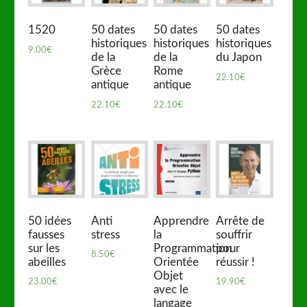
1520
50 dates
50 dates
50 dates
historiques
historiques
historiques
9.00
€
de la
de la
du Japon
Grèce
Rome
22.10
€
antique
antique
22.10
€
22.10
€
50 idées
Anti
Apprendre
Arrête de
fausses
stress
la
souffrir
sur les
Programmation
pour
8.50
€
abeilles
Orientée
réussir !
Objet
23.00
€
19.90
€
avec le
langage