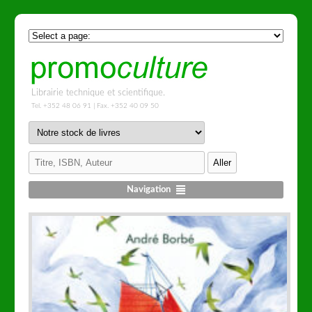
Librairie technique et scientifique.
Tel. +352 48 06 91 | Fax. +352 40 09 50
Navigation