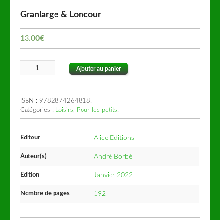
Granlarge & Loncour
13.00
€
Ajouter au panier
ISBN :
9782874264818
.
Catégories :
Loisirs
,
Pour les petits
.
Editeur
Alice Editions
Auteur(s)
André Borbé
Edition
Janvier 2022
Nombre de pages
192