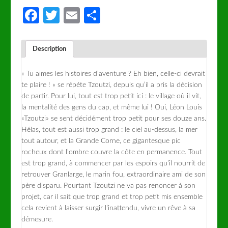
Facebook
Twitter
Email
Partager
Description
« Tu aimes les histoires d’aventure ? Eh bien, celle-ci devrait
te plaire ! » se répéte Tzoutzi, depuis qu’il a pris la décision
de partir. Pour lui, tout est trop petit ici : le village où il vit,
la mentalité des gens du cap, et même lui ! Oui, Léon Louis
«Tzoutzi» se sent décidément trop petit pour ses douze ans.
Hélas, tout est aussi trop grand : le ciel au-dessus, la mer
tout autour, et la Grande Corne, ce gigantesque pic
rocheux dont l’ombre couvre la côte en permanence. Tout
est trop grand, à commencer par les espoirs qu’il nourrit de
retrouver Granlarge, le marin fou, extraordinaire ami de son
père disparu. Pourtant Tzoutzi ne va pas renoncer à son
projet, car il sait que trop grand et trop petit mis ensemble
cela revient à laisser surgir l’inattendu, vivre un rêve à sa
démesure.