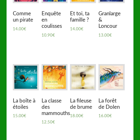
Comme
Enquête
Et toi, ta
Granlarge
un pirate
en
famille ?
&
coulisses
Loncour
14.00
€
14.00
€
10.90
€
13.00
€
La boîte à
La classe
La fileuse
La forêt
étoiles
des
de brume
de Dolen
mammouths
15.00
€
18.00
€
16.00
€
12.50
€