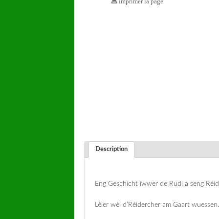
imprimer la page
Description
Eng Geschicht iwwer de Rudi a seng Réid
Léier wéi d’Réidercher am Gaart wuessen.