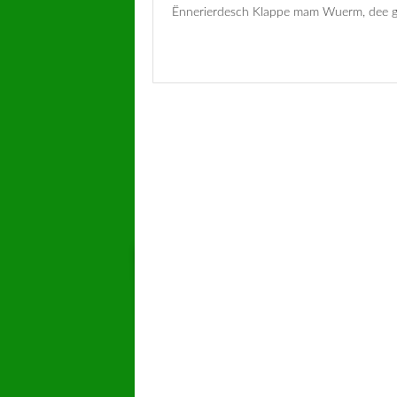
Ënnerierdesch Klappe mam Wuerm, dee g