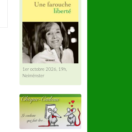
1er octobre 2026, 19h,
Neimënster