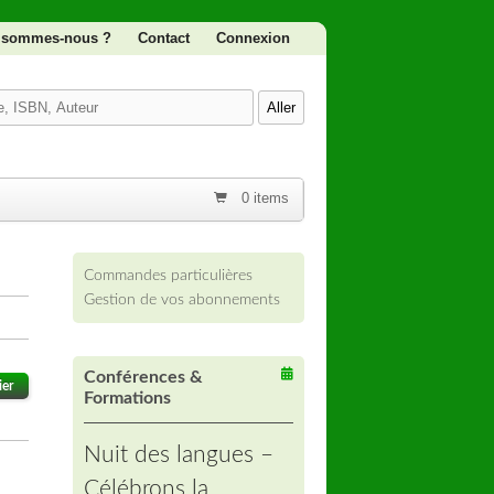
 sommes-nous ?
Contact
Connexion
0 items
Commandes particulières
Gestion de vos abonnements
Conférences &
ier
Formations
Nuit des langues –
Célébrons la