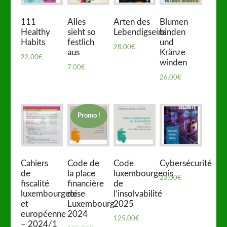
111
Alles
Arten des
Blumen
Healthy
sieht so
Lebendigseins
binden
Habits
festlich
und
28.00
€
aus
Kränze
22.00
€
winden
7.00
€
26.00
€
Promo !
Cahiers
Code de
Code
Cybersécurité
de
la place
luxembourgeois
23.00
€
fiscalité
financière
de
luxembourgeoise
de
l’insolvabilité
et
Luxembourg
2025
européenne
2024
125.00
€
– 2024/1