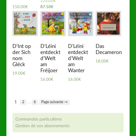
125.00
€
150.00
€
87.50
€
D’Int op
D’Léini
D’Léini
Das
der Sich
entdeckt
entdeckt
Decameron
nom
d’Welt
d’Welt
18.00
€
Gléck
am
am
Fréijoer
Wanter
19.00
€
16.00
€
16.00
€
…
1
2
6
Page suivante →
Commandes particulières
Gestion de vos abonnements