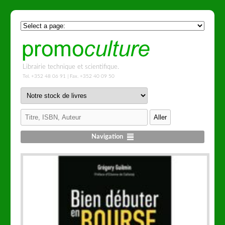
Librairie technique et scientifique.
Tel. +352 48 06 91 | Fax. +352 40 09 50
Navigation