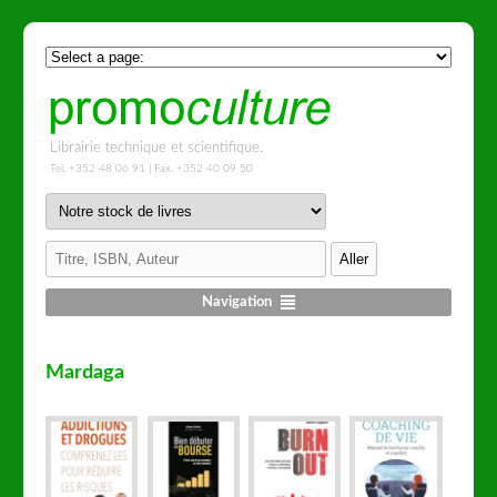
Librairie technique et scientifique.
Tel. +352 48 06 91 | Fax. +352 40 09 50
Navigation
Mardaga