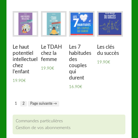
Le haut
Le TDAH
Les 7
Les clés
potentiel
chez la
habitudes
du succès
intellectuel
femme
des
19.90
€
chez
couples
19.90
€
l’enfant
qui
durent
19.90
€
16.90
€
1
2
Page suivante →
Commandes particulières
Gestion de vos abonnements