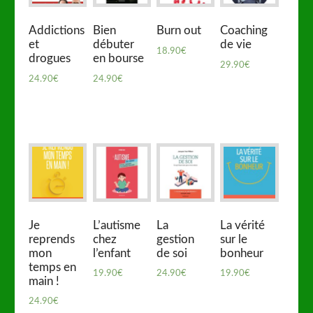
Addictions
Bien
Burn out
Coaching
et
débuter
de vie
18.90
€
drogues
en bourse
29.90
€
24.90
€
24.90
€
Je
L’autisme
La
La vérité
reprends
chez
gestion
sur le
mon
l’enfant
de soi
bonheur
temps en
19.90
€
24.90
€
19.90
€
main !
24.90
€