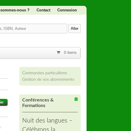
 sommes-nous ?
Contact
Connexion
0 items
Commandes particulières
Gestion de vos abonnements
Conférences &
ier
Formations
Nuit des langues –
e
.
Célébrons la