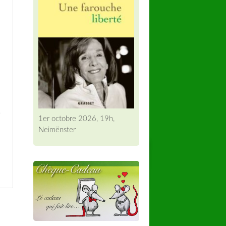
é
1er octobre 2026, 19h,
Neimënster