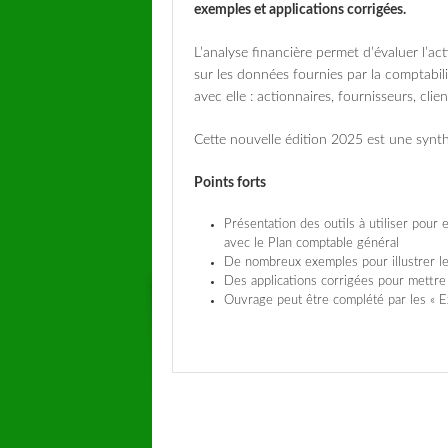
exemples et applications corrigées.
L’analyse financière permet d’évaluer l’act
sur les données fournies par la comptabili
avec elle : actionnaires, fournisseurs, cli
Cette nouvelle édition 2025 est une synth
Points forts
Présentation des outils à utiliser pour 
avec le Plan comptable général
De nombreux exemples pour illustrer 
Des applications corrigées pour mettre
Ouvrage peut être complété par les « E