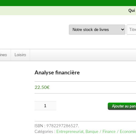
Qui
ines
Loisirs
Analyse financière
22.50
€
Ajouter au pan
ISBN :
9782297286527
.
Catégories :
Entrepreneuriat
,
Banque / Finance / Economi