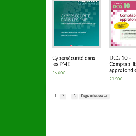
Cybersécurité dans
DCG 10 –
les PME
Comptabilit
approfondi
26.00
€
29.50
€
…
1
2
5
Page suivante →