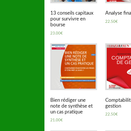
13 conseils capitaux
Analyse fin
pour survivre en
22.50
€
bourse
23.00
€
Bien rédiger une
Comptabilit
note de synthèse et
gestion
un cas pratique
22.50
€
21.00
€