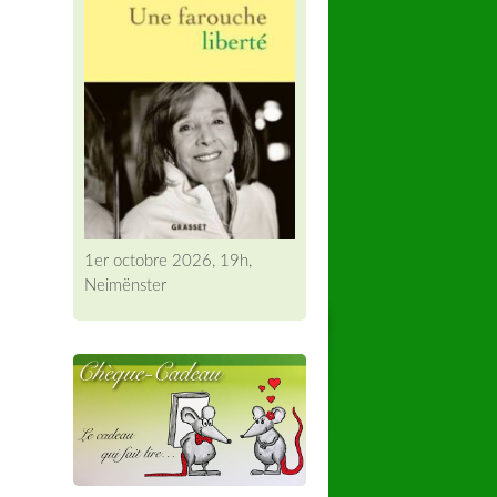
1er octobre 2026, 19h,
Neimënster