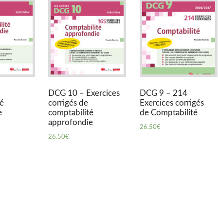
DCG 10 – Exercices
DCG 9 – 214
é
corrigés de
Exercices corrigés
e
comptabilité
de Comptabilité
approfondie
26.50
€
26.50
€