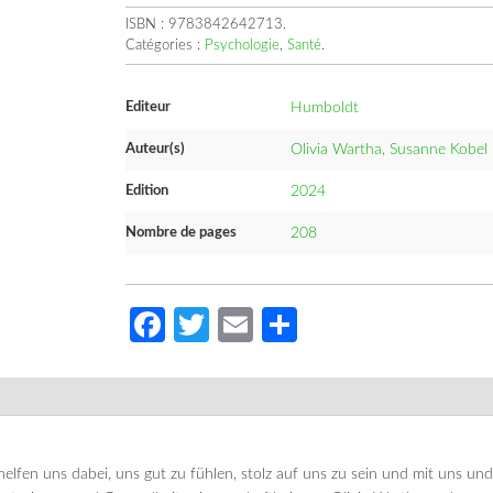
ISBN :
9783842642713
.
Catégories :
Psychologie
,
Santé
.
Editeur
Humboldt
Auteur(s)
Olivia Wartha, Susanne Kobel
Edition
2024
Nombre de pages
208
Facebook
Twitter
Email
Partager
lfen uns dabei, uns gut zu fühlen, stolz auf uns zu sein und mit uns un