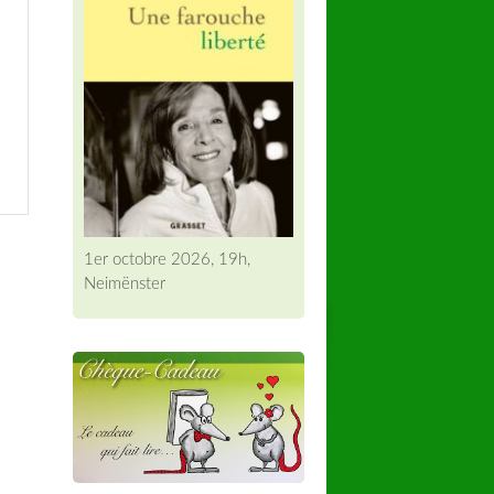
1er octobre 2026, 19h,
Neimënster