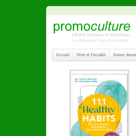
Librairie technique et scientifique.
Tel. +352 48 06 91 | Fax. +352 40 09 50
Accueil
Droit et Fiscalité
Autres doma