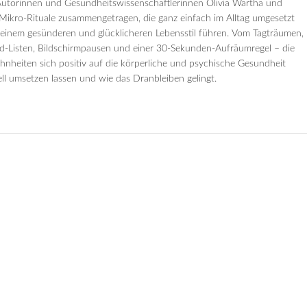
Autorinnen und Gesundheitswissenschaftlerinnen Olivia Wartha und
ikro-Rituale zusammengetragen, die ganz einfach im Alltag umgesetzt
 einem gesünderen und glücklicheren Lebensstil führen. Vom Tagträumen,
id-Listen, Bildschirmpausen und einer 30-Sekunden-Aufräumregel – die
nheiten sich positiv auf die körperliche und psychische Gesundheit
ell umsetzen lassen und wie das Dranbleiben gelingt.