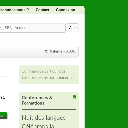
 sommes-nous ?
Contact
Connexion
0 items
Commandes particulières
Gestion de vos abonnements
st.
Conférences &
Formations
ier
Nuit des langues –
Célébrons la