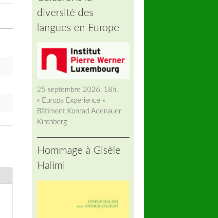
diversité des
langues en Europe
25 septembre 2026, 18h,
« Europa Experience »
Bâtiment Konrad Adenauer
Kirchberg
Hommage à Gisèle
Halimi
d