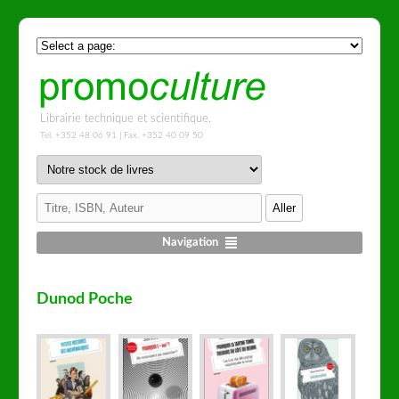
Librairie technique et scientifique.
Tel. +352 48 06 91 | Fax. +352 40 09 50
Navigation
Dunod Poche