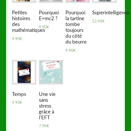
Petites
Pourquoi
Pourquoi
Superintelligence
histoires
E=mc2 ?
la tartine
12.90
€
des
tombe
9.90
€
mathématiques
toujours
du côté
9.90
€
du beurre
9.90
€
Temps
Une vie
sans
9.90
€
stress
grâce à
l’EFT
7.90
€