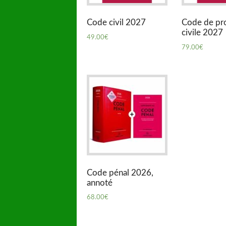
Code civil 2027
Code de pr
civile 2027
49.00
€
79.00
€
Code pénal 2026,
annoté
68.00
€