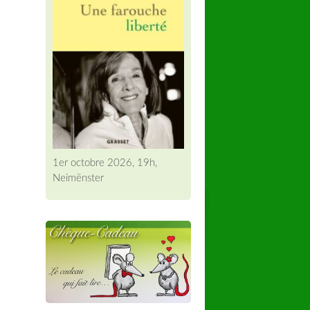
1er octobre 2026, 19h,
Neimënster