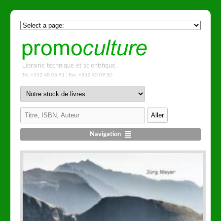
Librairie technique et scientifique.
Tel. +352 48 06 91 | Fax. +352 40 09 50
Navigation