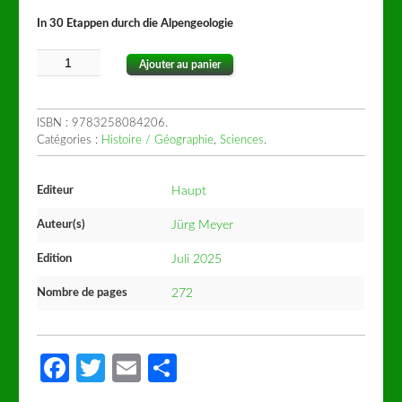
In 30 Etappen durch die Alpengeologie
Ajouter au panier
ISBN :
9783258084206
.
Catégories :
Histoire / Géographie
,
Sciences
.
Editeur
Haupt
Auteur(s)
Jürg Meyer
Edition
Juli 2025
Nombre de pages
272
Facebook
Twitter
Email
Partager