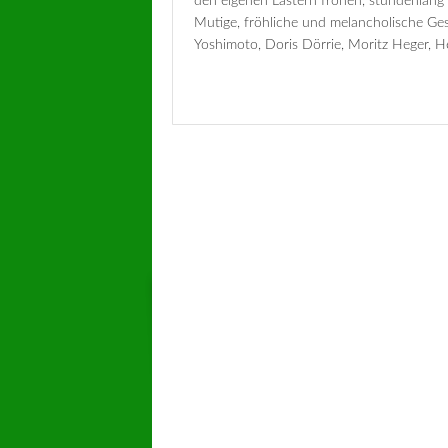
den eigenen Lastern frönen, stundenlang 
Mutige, fröhliche und melancholische Ge
Yoshimoto, Doris Dörrie, Moritz Heger, He