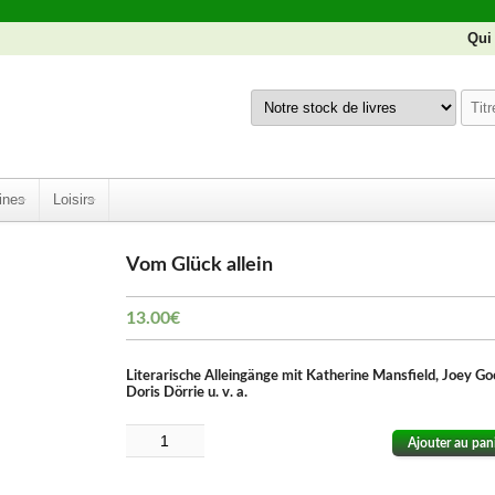
Qui
ines
Loisirs
Vom Glück allein
13.00
€
Literarische Alleingänge mit Katherine Mansfield, Joey Go
Doris Dörrie u. v. a.
Ajouter au pan