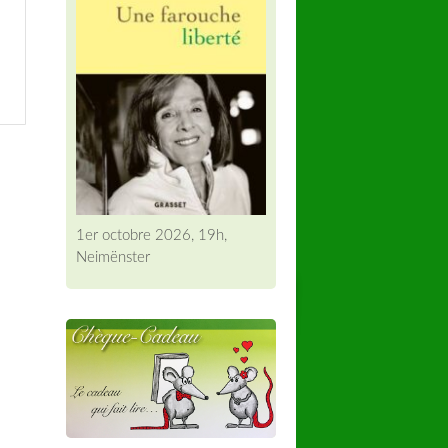
1er octobre 2026, 19h,
Neimënster