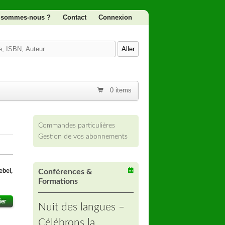
 sommes-nous ?
Contact
Connexion
0 items
Commandes particulières
Gestion de vos abonnements
ebel,
Conférences &
Formations
ier
Nuit des langues –
Célébrons la