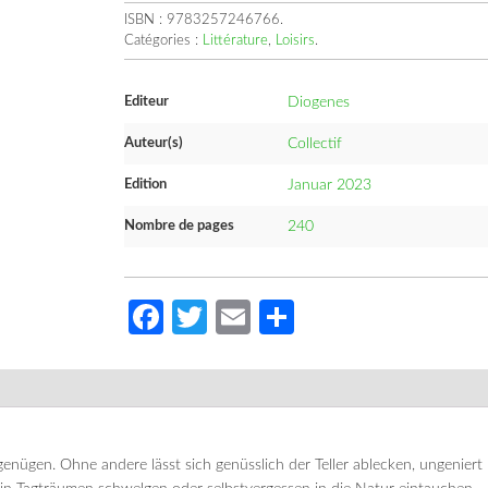
ISBN :
9783257246766
.
Catégories :
Littérature
,
Loisirs
.
Editeur
Diogenes
Auteur(s)
Collectif
Edition
Januar 2023
Nombre de pages
240
Facebook
Twitter
Email
Partager
 genügen. Ohne andere lässt sich genüsslich der Teller ablecken, ungeniert