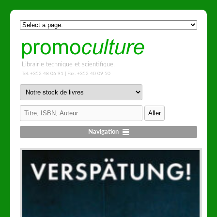
Librairie technique et scientifique.
Tel. +352 48 06 91 | Fax. +352 40 09 50
Navigation