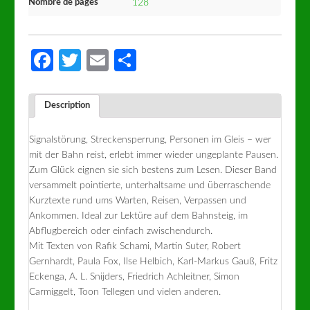
Nombre de pages
128
Facebook
Twitter
Email
Partager
Description
Signalstörung, Streckensperrung, Personen im Gleis – wer
mit der Bahn reist, erlebt immer wieder ungeplante Pausen.
Zum Glück eignen sie sich bestens zum Lesen. Dieser Band
versammelt pointierte, unterhaltsame und überraschende
Kurztexte rund ums Warten, Reisen, Verpassen und
Ankommen. Ideal zur Lektüre auf dem Bahnsteig, im
Abflugbereich oder einfach zwischendurch.
Mit Texten von Rafik Schami, Martin Suter, Robert
Gernhardt, Paula Fox, Ilse Helbich, Karl-Markus Gauß, Fritz
Eckenga, A. L. Snijders, Friedrich Achleitner, Simon
Carmiggelt, Toon Tellegen und vielen anderen.