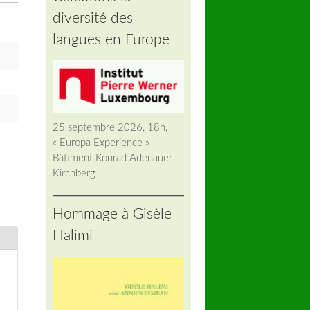
diversité des
langues en Europe
25 septembre 2026, 18h,
« Europa Experience »
Bâtiment Konrad Adenauer
Kirchberg
Hommage à Gisèle
Halimi