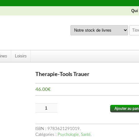
Qui
ines
Loisirs
Therapie-Tools Trauer
46.00
€
Ajouter au pan
ISBN :
9783621291019
.
Catégories :
Psychologie
,
Santé
.