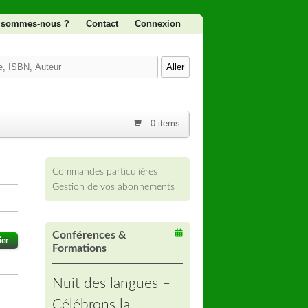
 sommes-nous ?
Contact
Connexion
0 items
Commandes particulières
Gestion de vos abonnements
Conférences &
ier
Formations
Nuit des langues –
Célébrons la