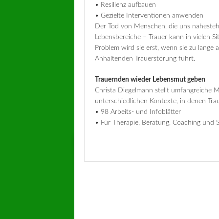
• Resilienz aufbauen
• Gezielte Interventionen anwenden
Der Tod von Menschen, die uns nahestehen
Lebensbereiche – Trauer kann in vielen S
Problem wird sie erst, wenn sie zu lange
Anhaltenden Trauerstörung führt.
Trauernden wieder Lebensmut geben
Christa Diegelmann stellt umfangreiche M
unterschiedlichen Kontexte, in denen Trau
• 98 Arbeits- und Infoblätter
• Für Therapie, Beratung, Coaching und 