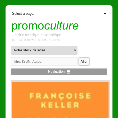
Librairie technique et scientifique.
Tel. +352 48 06 91 | Fax. +352 40 09 50
Navigation