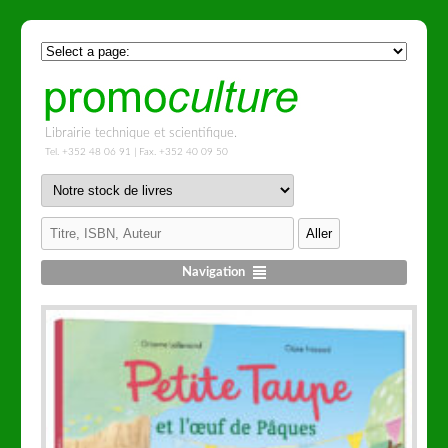
Librairie technique et scientifique.
Tel. +352 48 06 91 | Fax. +352 40 09 50
Navigation