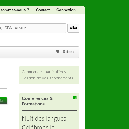
 sommes-nous ?
Contact
Connexion
0 items
Commandes particulières
Gestion de vos abonnements
Conférences &
ier
Formations
Nuit des langues –
Célébrons la