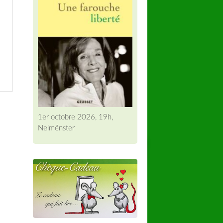
1er octobre 2026, 19h,
Neimënster