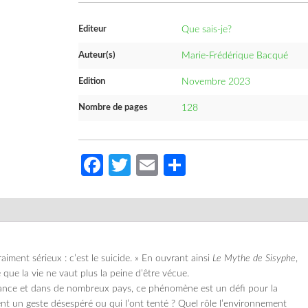
Editeur
Que sais-je?
Auteur(s)
Marie-Frédérique Bacqué
Edition
Novembre 2023
Nombre de pages
128
Facebook
Twitter
Email
Partager
aiment sérieux : c’est le suicide. » En ouvrant ainsi
Le Mythe de Sisyphe
,
que la vie ne vaut plus la peine d’être vécue.
ance et dans de nombreux pays, ce phénomène est un défi pour la
t un geste désespéré ou qui l’ont tenté ? Quel rôle l’environnement