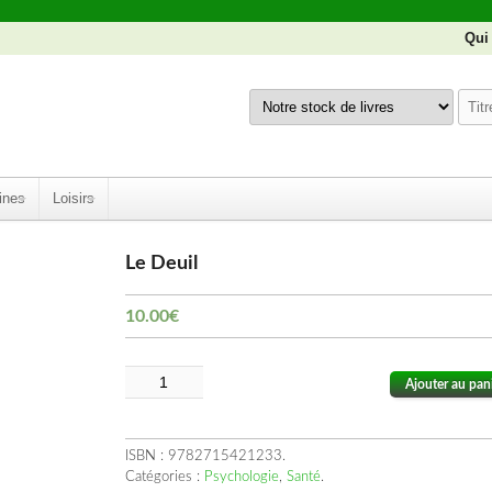
Qui
ines
Loisirs
Le Deuil
10.00
€
Ajouter au pan
ISBN :
9782715421233
.
Catégories :
Psychologie
,
Santé
.