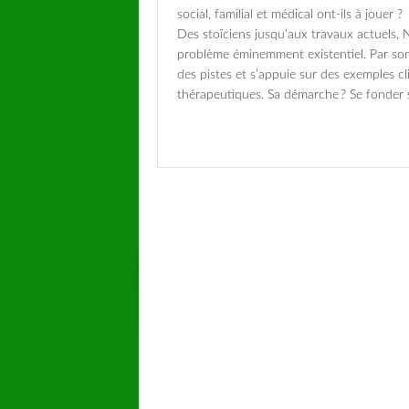
social, familial et médical ont-ils à jouer ?
Des stoïciens jusqu’aux travaux actuels, 
problème éminemment existentiel. Par son 
des pistes et s’appuie sur des exemples cl
thérapeutiques. Sa démarche ? Se fonder 