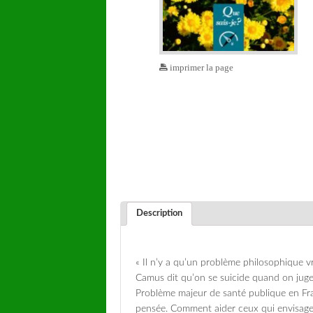
imprimer la page
Description
« Il n’y a qu’un problème philosophique vr
Camus dit qu’on se suicide quand on juge 
Problème majeur de santé publique en Fr
pensée. Comment aider ceux qui envisagen