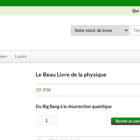
Qui
ines
Loisirs
Le Beau Livre de la physique
29.90
€
Du Big Bang à la résurrection quantique
Ajouter au pan