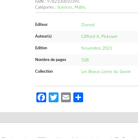
ISBN :
9782100810390
.
Catégories :
Sciences
,
Maths
.
Editeur
Dunod
Auteur(s)
Clifford A. Pickover
Edition
Novembre 2021
Nombre de pages
528
Collection
Les Beaux Livres du Savoir
Facebook
Twitter
Email
Partager