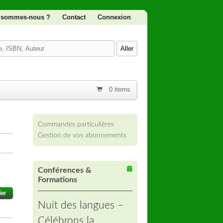
 sommes-nous ?
Contact
Connexion
0 items
Commandes particulières
Gestion de vos abonnements
Conférences &
Formations
ier
Nuit des langues –
Célébrons la