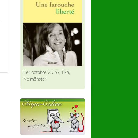
s
1er octobre 2026, 19h,
Neimënster