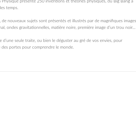
 la Physique présente 250 inventions et théories physiques, du Big Bang à
des temps.
, de nouveaux sujets sont présentés et illustrés par de magnifiques image
nal, ondes gravitationnelles, matière noire, première image d’un trou noir…
re d’une seule traite, ou bien le déguster au gré de vos envies, pour
e des portes pour comprendre le monde.