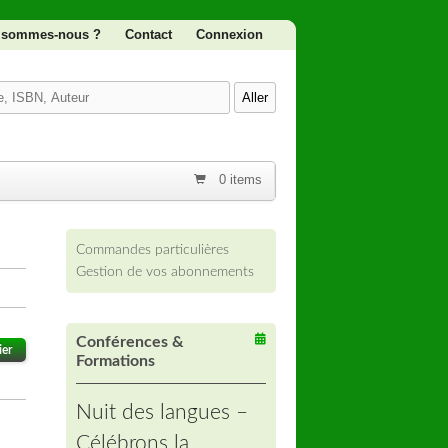
 sommes-nous ?
Contact
Connexion
0 items
Commandes particulières
Gestion de vos abonnements
Conférences &
ier
Formations
Nuit des langues –
Célébrons la