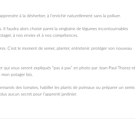
 apprendre à la désherber, à l’enrichir naturellement sans la polluer.
. Il faudra alors choisir parmi la vingtaine de légumes incontournables
otager, à nos envies et à nos compétences.
ures. C’est le moment de semer, planter, entretenir, protéger son nouveau
nier qui vous seront expliqués “pas à pas” en photo par Jean-Paul Thorez e
e mon potager bio.
urmands des tomates, habiller les plants de poireaux ou préparer un semis
us aucun secret pour l’apprenti jardinier.