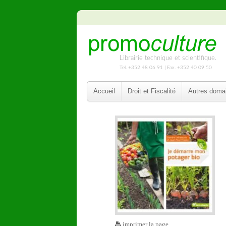
Librairie technique et scientifique.
Tel. +352 48 06 91 | Fax. +352 40 09 50
Accueil
Droit et Fiscalité
Autres doma
imprimer la page