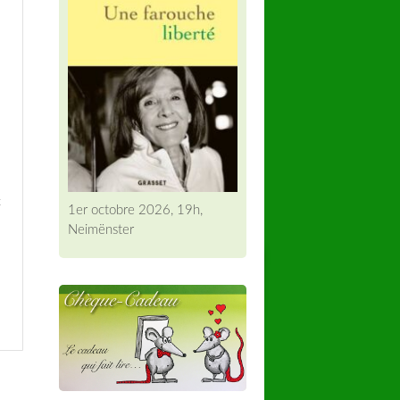
t
1er octobre 2026, 19h,
Neimënster