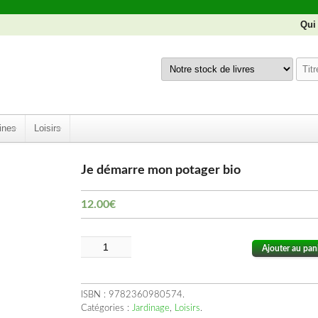
Qui
ines
Loisirs
Je démarre mon potager bio
12.00
€
Ajouter au pan
ISBN :
9782360980574
.
Catégories :
Jardinage
,
Loisirs
.