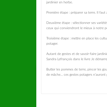
jardinier en herbe.
Première étape : préparer sa terre. Il faut
Deuxième étape : sélectionner ses variétés
ceux qui conviendront le mieux à notre p
Troisième étape : mettre en place les cult
potager.
Autant de gestes et de savoir-faire jardi
Sandra Lefrançois dans le livre Je démarr
Butter les pommes de terre, pincer les go
de mâche… ces gestes potagers n’auront pl