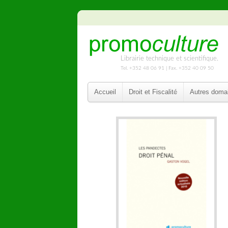
Librairie technique et scientifique.
Tel. +352 48 06 91 | Fax. +352 40 09 50
Accueil
Droit et Fiscalité
Autres doma