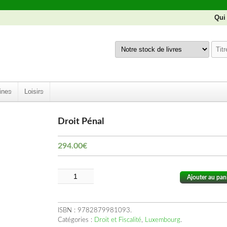
Qui
ines
Loisirs
Droit Pénal
294.00
€
Ajouter au pan
ISBN :
9782879981093
.
Catégories :
Droit et Fiscalité
,
Luxembourg
.