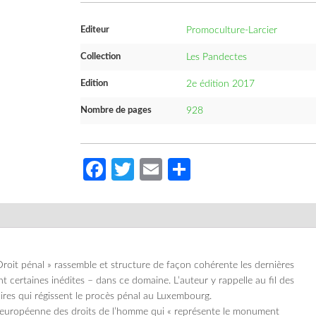
Editeur
Promoculture-Larcier
Collection
Les Pandectes
Edition
2e édition 2017
Nombre de pages
928
Facebook
Twitter
Email
Partager
Droit pénal » rassemble et structure de façon cohérente les dernières
nt certaines inédites – dans ce domaine. L’auteur y rappelle au fil des
aires qui régissent le procès pénal au Luxembourg.
n européenne des droits de l’homme qui « représente le monument