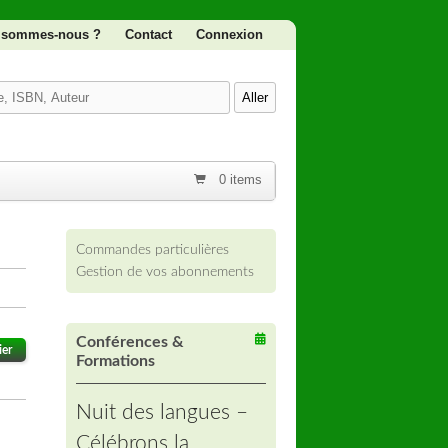
 sommes-nous ?
Contact
Connexion
0 items
Commandes particulières
Gestion de vos abonnements
Conférences &
ier
Formations
Nuit des langues –
Célébrons la