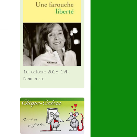
1er octobre 2026, 19h,
Neimënster