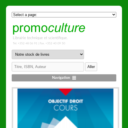
Librairie technique et scientifique.
Tel. +352 48 06 91 | Fax. +352 40 09 50
Navigation