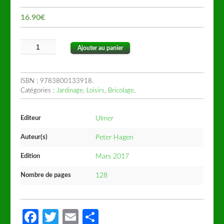
16.90
€
Ajouter au panier
ISBN :
9783800133918
.
Catégories :
Jardinage
,
Loisirs
,
Bricolage
.
Editeur
Ulmer
Auteur(s)
Peter Hagen
Edition
Mars 2017
Nombre de pages
128
Facebook
Twitter
Email
Partager