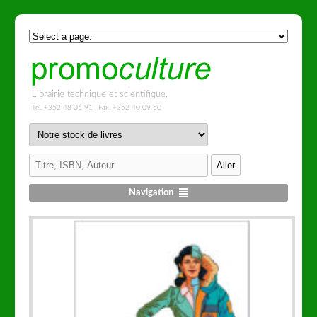
Librairie technique et scientifique.
Tel. +352 48 06 91 | Fax. +352 40 09 50
Navigation