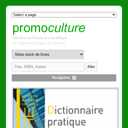
Librairie technique et scientifique.
Tel. +352 48 06 91 | Fax. +352 40 09 50
Navigation