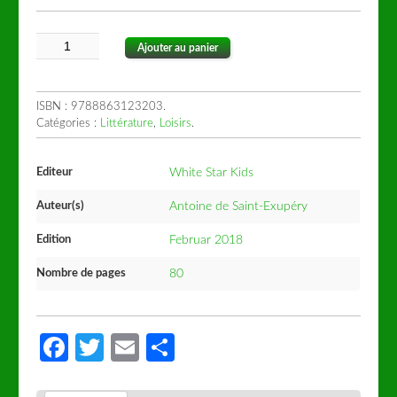
Ajouter au panier
ISBN :
9788863123203
.
Catégories :
Littérature
,
Loisirs
.
Editeur
White Star Kids
Auteur(s)
Antoine de Saint-Exupéry
Edition
Februar 2018
Nombre de pages
80
Facebook
Twitter
Email
Partager