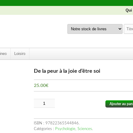
Qui
ines
Loisirs
De la peur à la joie d’être soi
25.00
€
Ajouter au pan
ISBN :
97822365544846
.
Catégories :
Psychologie
,
Sciences
.