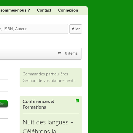
 sommes-nous ?
Contact
Connexion
0 items
Commandes particulières
Gestion de vos abonnements
Conférences &
ier
Formations
Nuit des langues –
Célébrons la