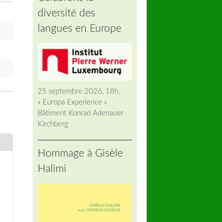
diversité des
langues en Europe
25 septembre 2026, 18h,
« Europa Experience »
Bâtiment Konrad Adenauer
Kirchberg
Hommage à Gisèle
Halimi
u