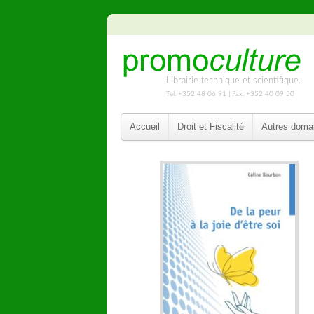
Librairie technique et scientifique.
Tel. +352 48 06 91 | Fax. +352 40 09 50
Accueil
Droit et Fiscalité
Autres doma