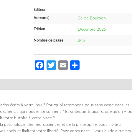
Editeur
Auteur(s)
Céline Bourbon
Edition
Décenbre 2025
Nombre de pages
245
Facebook
Twitter
Email
Partager
énarios écrits à votre insu ? Pourquoi retombons-nous sans cesse dans les
 schémas qui nous emprisonnent ? Et si, depuis toujours, quelqu’un – o
it votre histoire à votre place ?
e la psychologie, des neurosciences et de la philosophie, vous invite à
vos choix et limitent votre liberté. Page après page, il vous guide à travers