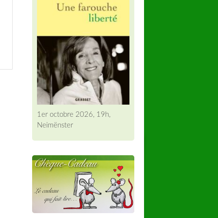
1er octobre 2026, 19h,
Neimënster