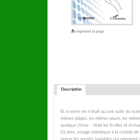
imprimer la page
Description
Et si votre vie n’était qu’une suite de sc
mêmes pièges, les mêmes peurs, les mêmes
quelque chose – tirait les ficelles et écriva
Ce livre, voyage initiatique à la croisée d
percer les secrets invisibles qui orientent 