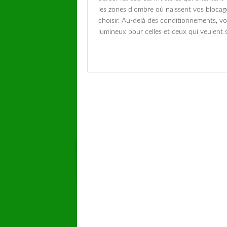
les zones d’ombre où naissent vos blocage
choisir. Au-delà des conditionnements, vo
lumineux pour celles et ceux qui veulent se