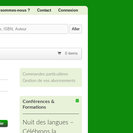
 sommes-nous ?
Contact
Connexion
0 items
Commandes particulières
Gestion de vos abonnements
Conférences &
Formations
Nuit des langues –
ier
Célébrons la