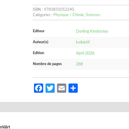
ISBN :
9783831052240
.
Catégories :
Physique / Chimie
,
Sciences
.
Editeur
Dorling Kindersley
Auteur(s)
kollektif
Edition
April 2026
Nombre de pages
288
Facebook
Twitter
Email
Partager
rklärt