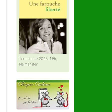
n
1er octobre 2026, 19h,
Neimënster