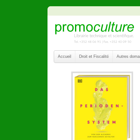
Librairie technique et scientifique.
Tel. +352 48 06 91 | Fax. +352 40 09 50
Accueil
Droit et Fiscalité
Autres doma