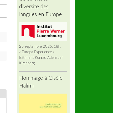
diversité des
langues en Europe
25 septembre 2026, 18h,
« Europa Experience »
Bâtiment Konrad Adenauer
Kirchberg
Hommage à Gisèle
Halimi