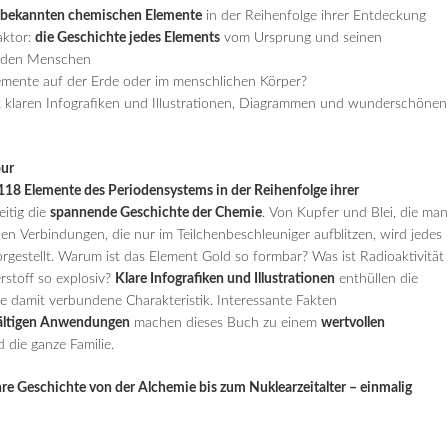
8 bekannten chemischen Elemente
in der Reihenfolge ihrer Entdeckung
aktor:
die Geschichte jedes Elements
vom Ursprung und seinen
h den Menschen
emente auf der Erde oder im menschlichen Körper?
 klaren Infografiken und Illustrationen, Diagrammen und wunderschönen
pur
118 Elemente des Periodensystems in der Reihenfolge ihrer
eitig die
spannende Geschichte der Chemie
. Von Kupfer und Blei, die ma
bilen Verbindungen, die nur im Teilchenbeschleuniger aufblitzen, wird jedes
rgestellt. Warum ist das Element Gold so formbar? Was ist Radioaktivität
stoff so explosiv?
Klare Infografiken und Illustrationen
enthüllen die
e damit verbundene Charakteristik. Interessante Fakten
fältigen Anwendungen
machen dieses Buch zu einem
wertvollen
 die ganze Familie.
e Geschichte von der Alchemie bis zum Nuklearzeitalter – einmalig