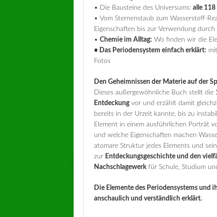
• Die Bausteine des Universums:
alle 11
• Vom Sternenstaub zum Wasserstoff-Re
Eigenschaften bis zur Verwendung durc
•
Chemie im Alltag:
Wo finden wir die El
• Das Periodensystem einfach erklärt:
mit
Fotos
Den Geheimnissen der Materie auf der S
Dieses außergewöhnliche Buch stellt die
Entdeckung
vor und erzählt damit gleichz
bereits in der Urzeit kannte, bis zu insta
Element in einem ausführlichen Porträt vo
und welche Eigenschaften machen Wasser
atomare Struktur jedes Elements und sein
zur
Entdeckungsgeschichte und den viel
Nachschlagewerk
für Schule, Studium und
Die Elemente des Periodensystems und ihr
anschaulich und verständlich erklärt.