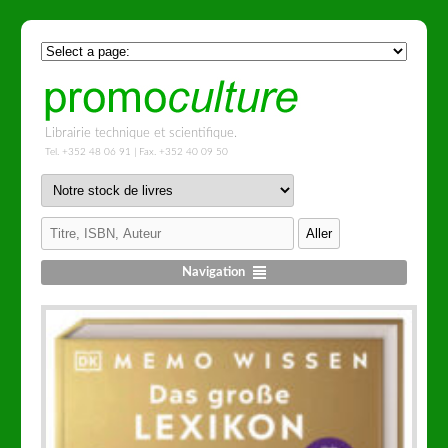
Librairie technique et scientifique.
Tel. +352 48 06 91 | Fax. +352 40 09 50
Navigation