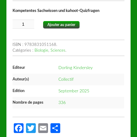
Kompetentes Sachwissen und kahoot-Quizfragen
Ajouter au panier
ISBN :
9783831051168
.
Catégories :
Biologie
,
Sciences
.
Editeur
Dorling Kindersley
Auteur(s)
Collectif
Edition
September 2025
Nombre de pages
336
Facebook
Twitter
Email
Partager