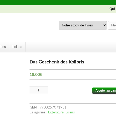
Qui
ines
Loisirs
Das Geschenk des Kolibris
18.00
€
Ajouter au pan
ISBN :
9783257071931
.
Catégories :
Littérature
,
Loisirs
.