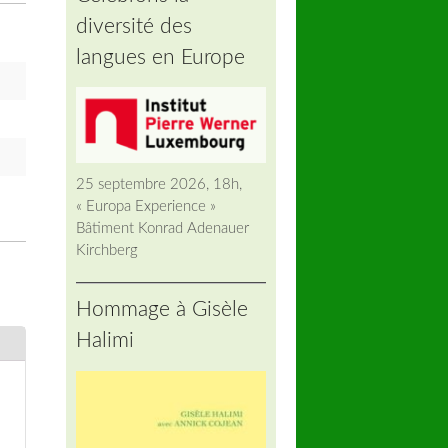
diversité des
langues en Europe
25 septembre 2026, 18h,
« Europa Experience »
Bâtiment Konrad Adenauer
Kirchberg
Hommage à Gisèle
Halimi