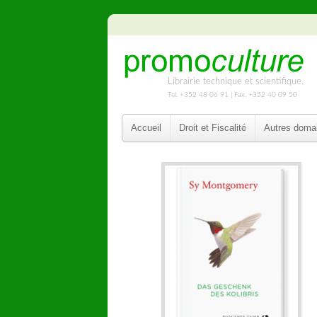
Librairie technique et scientifique.
Tel. +352 48 06 91 | Fax. +352 40 09 50
Accueil
Droit et Fiscalité
Autres doma