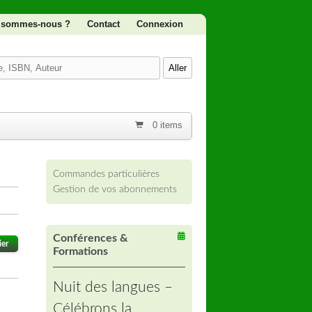
 sommes-nous ?
Contact
Connexion
0 items
Commandes particulières
Gestion de vos abonnements
Conférences &
ier
Formations
Nuit des langues –
Célébrons la