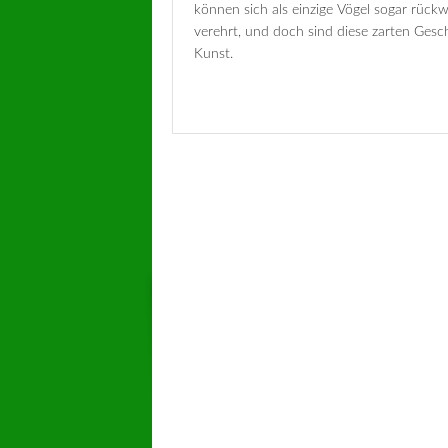
können sich als einzige Vögel sogar rüc
verehrt, und doch sind diese zarten Gesc
Kunst.