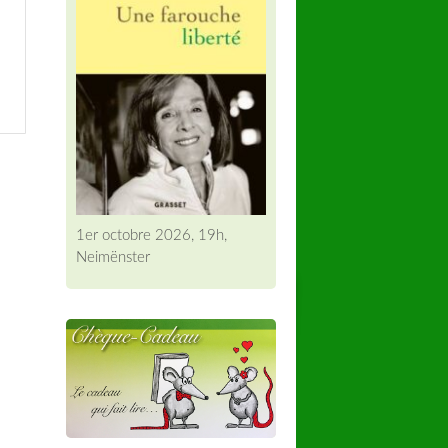
1er octobre 2026, 19h,
Neimënster