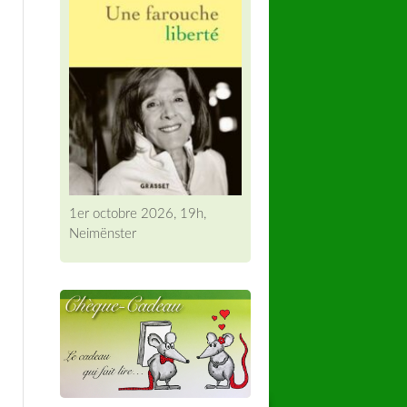
1er octobre 2026, 19h,
Neimënster