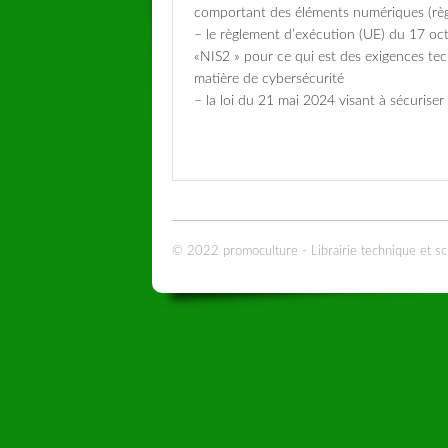
comportant des éléments numériques (règl
– le règlement d’exécution (UE) du 17 octo
«NIS2 » pour ce qui est des exigences te
matière de cybersécurité
– la loi du 21 mai 2024 visant à sécuriser
© 2022 promoculture - Librairie technique et sc