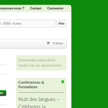
 sommes-nous ?
Contact
Connexion
0 items
Commandes particulières
Gestion de vos abonnements
Conférences &
Formations
ier
Nuit des langues –
Célébrons la