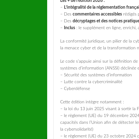
Les + de l’édition 2026 :
–
L’intégralité de la réglementation franç
– Des
commentaires accessibles
rédigés p
– Des
décryptages et des notices pratiqu
–
Inclus
: le supplément en ligne, enrichi,
La conformité juridique, un pilier de la c
la menace cyber et de la transformation 
Le code s’appuie ainsi sur la définition d
systèmes d’information (ANSSI) déclinée e
– Sécurité des systèmes d’information
– Lutte contre la cybercriminalité
– Cyberdéfense
Cette édition intègre notamment :
– la loi du 13 juin 2025 visant à sortir la
– le règlement (UE) du 19 décembre 2024 é
capacités dans l’Union afin de détecter le
la cybersolidarité)
– le règlement (UE) du 23 octobre 2024 c