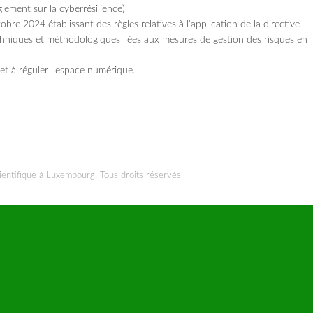
ement sur la cyberrésilience)
bre 2024 établissant des règles relatives à l’application de la directive
chniques et méthodologiques liées aux mesures de gestion des risques en
 et à réguler l’espace numérique.
ientifique à Luxembourg. Tous droits réservés.