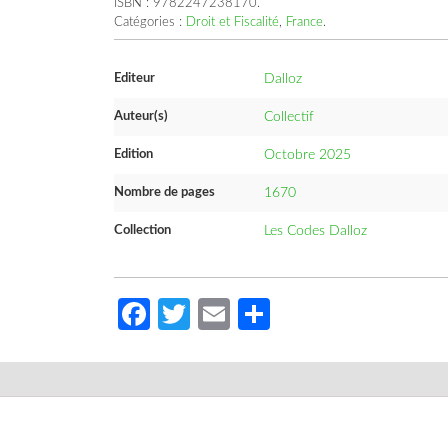
ISBN :
9782247238170
.
Catégories :
Droit et Fiscalité
,
France
.
Editeur
Dalloz
Auteur(s)
Collectif
Edition
Octobre 2025
Nombre de pages
1670
Collection
Les Codes Dalloz
Facebook
Twitter
Email
Partager