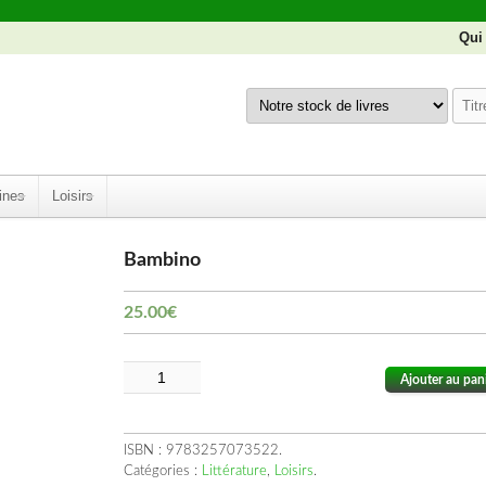
Qui
ines
Loisirs
Bambino
25.00
€
Ajouter au pan
ISBN :
9783257073522
.
Catégories :
Littérature
,
Loisirs
.