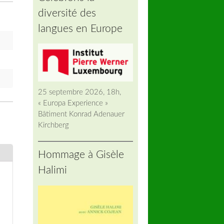
diversité des
langues en Europe
25 septembre 2026, 18h,
« Europa Experience »
Bâtiment Konrad Adenauer
Kirchberg
Hommage à Gisèle
Halimi