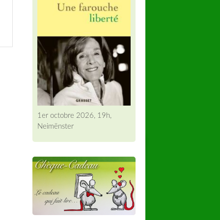
1er octobre 2026, 19h,
Neimënster