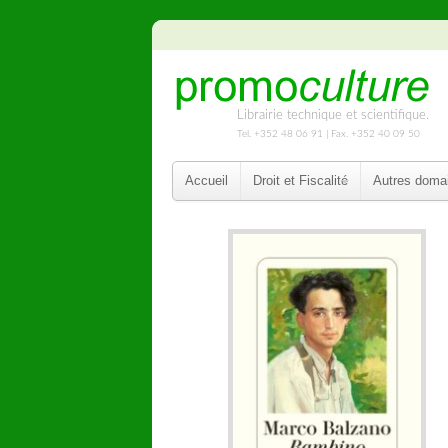
Librairie technique et scientifique.
Tel. +352 48 06 91 | Fax. +352 40 09 50
Accueil
Droit et Fiscalité
Autres doma