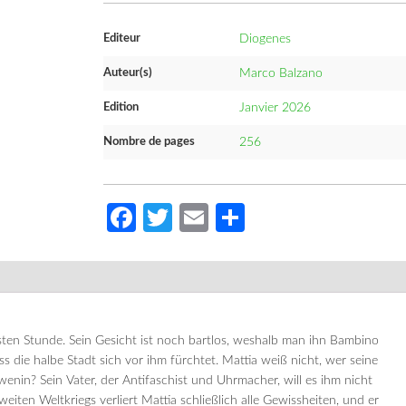
Editeur
Diogenes
Auteur(s)
Marco Balzano
Edition
Janvier 2026
Nombre de pages
256
Facebook
Twitter
Email
Partager
 ersten Stunde. Sein Gesicht ist noch bartlos, weshalb man ihn Bambino
ss die halbe Stadt sich vor ihm fürchtet. Mattia weiß nicht, wer seine
wenin? Sein Vater, der Antifaschist und Uhrmacher, will es ihm nicht
ten Weltkriegs verliert Mattia schließlich alle Gewissheiten, und er