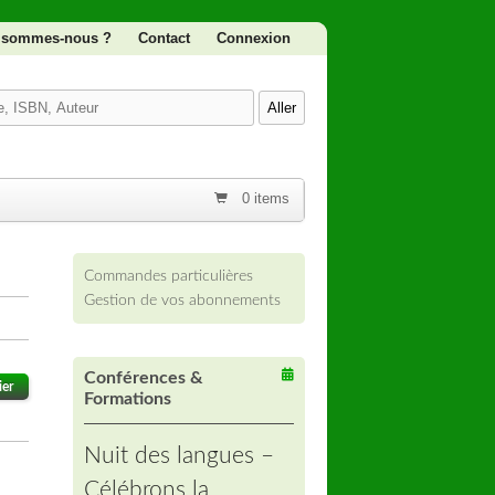
 sommes-nous ?
Contact
Connexion
0 items
Commandes particulières
Gestion de vos abonnements
Conférences &
ier
Formations
Nuit des langues –
Célébrons la