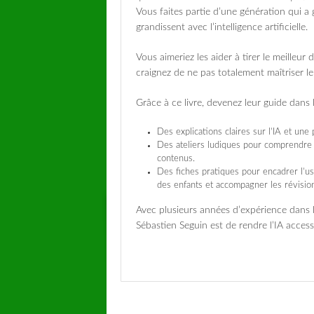
Vous faites partie d’une génération qui a 
grandissent avec l’intelligence artificielle.
Vous aimeriez les aider à tirer le meilleur 
craignez de ne pas totalement maîtriser l
Grâce à ce livre, devenez leur guide dans l’
Des explications claires sur l’IA et une 
Des ateliers ludiques pour comprendre 
contenus.
Des fiches pratiques pour encadrer l’usa
des enfants et accompagner les révisions
Avec plusieurs années d’expérience dans l
Sébastien Seguin est de rendre l’IA access