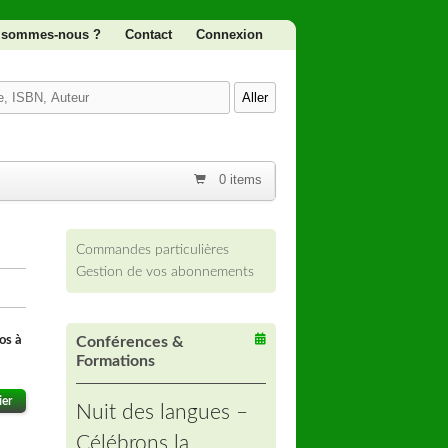
 sommes-nous ?
Contact
Connexion
0 items
Commandes particulières
Gestion de vos abonnements
dos à
Conférences &
Formations
ier
Nuit des langues –
Célébrons la