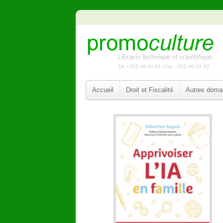
Librairie technique et scientifique.
Tel. +352 48 06 91 | Fax. +352 40 09 50
Accueil
Droit et Fiscalité
Autres doma