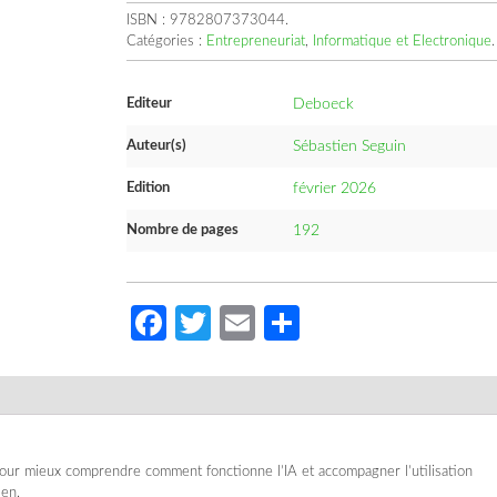
ISBN :
9782807373044
.
Catégories :
Entrepreneuriat
,
Informatique et Electronique
.
Editeur
Deboeck
Auteur(s)
Sébastien Seguin
Edition
février 2026
Nombre de pages
192
Facebook
Twitter
Email
Partager
pour mieux comprendre comment fonctionne l’IA et accompagner l’utilisation
ien.