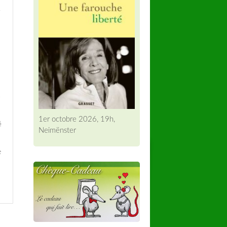
,
.
1er octobre 2026, 19h,
é
Neimënster
e