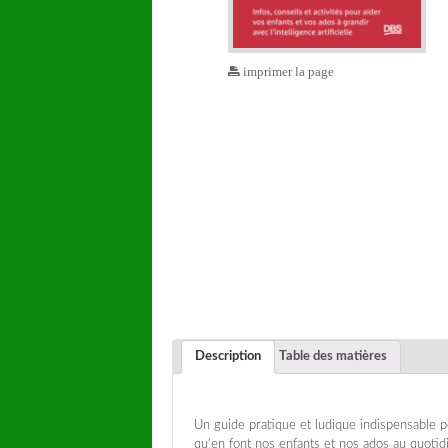
imprimer la page
Description
Table des matières
Un guide pratique et ludique indispensable 
qu’en font nos enfants et nos ados au quotid