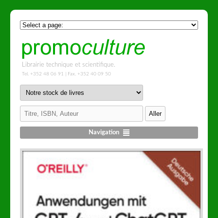
Librairie technique et scientifique.
Tel. +352 48 06 91 | Fax. +352 40 09 50
Navigation