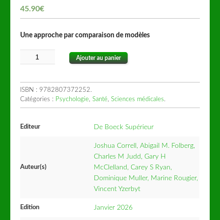
45.90
€
Une approche par comparaison de modèles
Ajouter au panier
ISBN :
9782807372252
.
Catégories :
Psychologie
,
Santé
,
Sciences médicales
.
Editeur
De Boeck Supérieur
Joshua Correll, Abigail M. Folberg,
Charles M Judd, Gary H
Auteur(s)
McClelland, Carey S Ryan,
Dominique Muller, Marine Rougier,
Vincent Yzerbyt
Edition
Janvier 2026