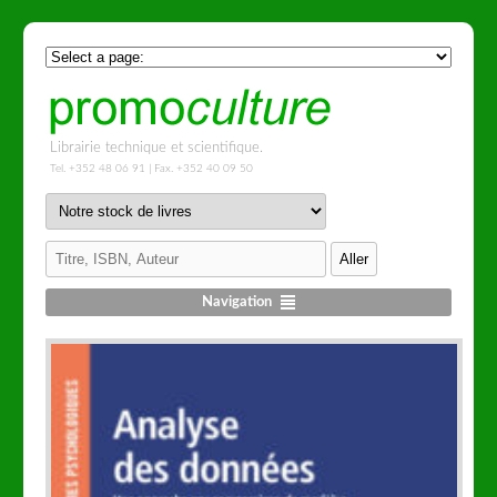
Librairie technique et scientifique.
Tel. +352 48 06 91 | Fax. +352 40 09 50
Navigation